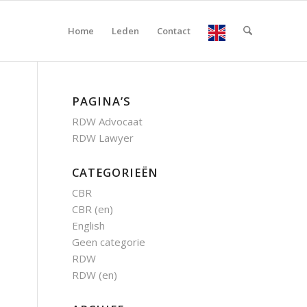
Home
Leden
Contact
PAGINA’S
A replacement driver’s license was finaly issued for a
24 juni 2021
RDW Advocaat
RDW Lawyer
In this case, the driver's licen
CATEGORIEËN
Geen coördinatie binnen Europa betreffende rijbewi
CBR
9 juni 2021
CBR (en)
English
Dat het nog steeds geen een (1) Eur
Geen categorie
RDW
RDW (en)