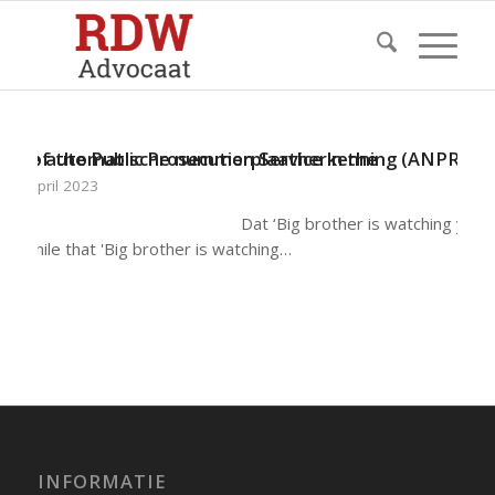
) of the Public Prosecution Service in the
De automatische nummerplaatherkenning (ANPR) va
4 april 2023
Dat ‘Big brother is watching you’,
a while that 'Big brother is watching…
INFORMATIE