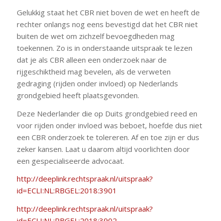
Gelukkig staat het CBR niet boven de wet en heeft de
rechter onlangs nog eens bevestigd dat het CBR niet
buiten de wet om zichzelf bevoegdheden mag
toekennen. Zo is in onderstaande uitspraak te lezen
dat je als CBR alleen een onderzoek naar de
rijgeschiktheid mag bevelen, als de verweten
gedraging (rijden onder invloed) op Nederlands
grondgebied heeft plaatsgevonden.
Deze Nederlander die op Duits grondgebied reed en
voor rijden onder invloed was beboet, hoefde dus niet
een CBR onderzoek te tolereren. Af en toe zijn er dus
zeker kansen. Laat u daarom altijd voorlichten door
een gespecialiseerde advocaat.
http://deeplink.rechtspraak.nl/uitspraak?
id=ECLI:NL:RBGEL:2018:3901
http://deeplink.rechtspraak.nl/uitspraak?
id=ECLI:NL:RBGEL:2018:3902