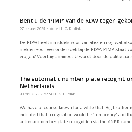
Bent u de ‘PIMP’ van de RDW tegen gek
/
27 januari 2025
door
H.J.G. Dudink
De RDW heeft inmiddels voor van alles en nog wat afk
melden voor een onderzoek bij de RDW. PIMP staat voor
vragen? Voertuigcrimineel: U wordt door de politie aa
The automatic number plate recognition 
Netherlands
/
4 april 2023
door
H.J.G. Dudink
We have of course known for a while that ‘Big brother is 
indicated that a regulation would be ’temporary’ and th
automatic number plate recognition via the ANPR came