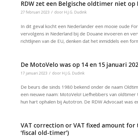
RDW zet een Belgische oldtimer niet op
/
27 februari 2023
door
H.J.G. Dudink
In dit geval kocht een Nederlander een mooie oude For
vervolgens in Nederland bij de Douane invoeren en verv
richtlijnen van de EU, denken dat het inmiddels een form
De MotoVelo was op 14 en 15 januari 20
/
17 januari 2023
door
H.J.G. Dudink
De beurs die sinds 1980 bekend onder de naam Oldtim
een nieuwe naam: MotoVelo! Liefhebbers van oldtimer
hun hart ophalen bij Autotron. De RDW Advocaat was er 
VAT correction or VAT fixed amount for t
‘fiscal old-timer’)