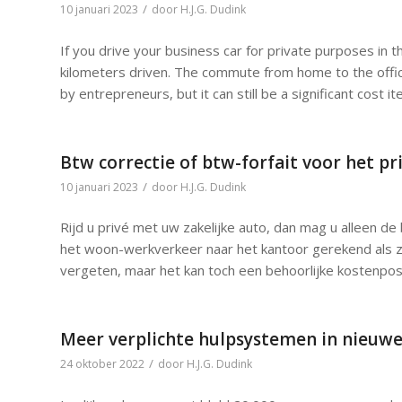
/
10 januari 2023
door
H.J.G. Dudink
If you drive your business car for private purposes in
kilometers driven. The commute from home to the office
by entrepreneurs, but it can still be a significant cost 
Btw correctie of btw-forfait voor het pri
/
10 januari 2023
door
H.J.G. Dudink
Rijd u privé met uw zakelijke auto, dan mag u alleen de
het woon-werkverkeer naar het kantoor gerekend als z
vergeten, maar het kan toch een behoorlijke kostenpost 
Meer verplichte hulpsystemen in nieuwe
/
24 oktober 2022
door
H.J.G. Dudink