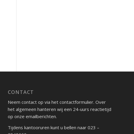
CONTACT
Neem contact op via het contactformulier. Over
het algemeen hanteren wij een 24-uurs reactietijd
op onze emailberichten.
Tijdens kantooruren kunt u bellen naar 023 –