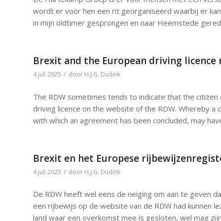
wordt er voor hen een rit georganiseerd waarbij er k
in mijn oldtimer gesprongen en naar Heemstede gerede
Brexit and the European driving licence
/
4 juli 2025
door
H.J.G. Dudink
The RDW sometimes tends to indicate that the citizen 
driving licence on the website of the RDW. Whereby a d
with which an agreement has been concluded, may have 
Brexit en het Europese rijbewijzenregist
/
4 juli 2025
door
H.J.G. Dudink
De RDW heeft wel eens de neiging om aan te geven da
een rijbewijs op de website van de RDW had kunnen lez
land waar een overkomst mee is gesloten, wel mag zij