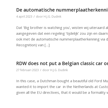
De automatische nummerplaatherkenni
/
4 april 2023
door
H.J.G. Dudink
Dat ‘Big brother is watching you’, wisten wij uiteraard 
aangegeven dat een regeling ‘tijdelijk’ zou zijn en da
ook met de automatische nummerplaatherkenning via 
Recognition) van […]
RDW does not put a Belgian classic car o
/
27 februari 2023
door
H.J.G. Dudink
In this case, a Dutchman bought a beautiful old Ford Mu
wanted it to import the car in the Netherlands at Cust
given all the EU directives, that it would be a formality 