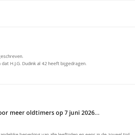
 geschreven.
n dat
H.J.G. Dudink
al 42 heeft bijgedragen.
r meer oldtimers op 7 juni 2026…
lijke beperking van alle leeftijden en eens in de zoveel tijd