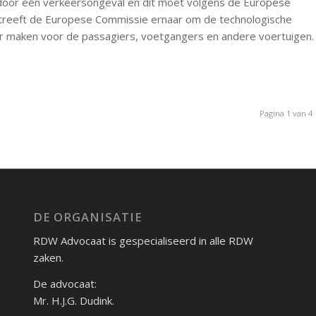
 door een verkeersongeval en dit moet volgens de Europese
streeft de Europese Commissie ernaar om de technologische
liger maken voor de passagiers, voetgangers en andere voertuigen.
Pagina 1 van 4
DE ORGANISATIE
RDW Advocaat is gespecialiseerd in alle RDW
zaken.
De advocaat:
Mr. H.J.G. Dudink.