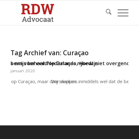
Tag Archief van:
Curaçao
jbewijs om voor een Nederlands rijbewijs.
Rijbewijs behaald op Curaçao, wordt niet overgenom
22 januari 2020
ggen ze op Curaçao, maar daar denken…
Wij snappen inmiddels wel dat de bewon