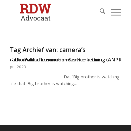
Tag Archief van:
camera’s
) of the Public Prosecution Service in the
De automatische nummerplaatherkenning (ANPR) va
4 april 2023
Dat ‘Big brother is watching you’,
a while that 'Big brother is watching…