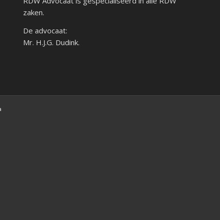
RDW Advocaat is gespecialiseerd in alle RDW
zaken.
De advocaat:
Mr. H.J.G. Dudink.
a